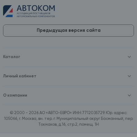
Предыдущая версия сайта
Каталог
Масла и технические жидкости
Оборудование
Аккумуляторы и зарядные устройства
Личный кабинет
Автопринадлежности
Войти
Шины и диски
Зарегистрироваться
Автохимия и косметика
О компании
Товары для дома
О компании
Расходные материалы
Контакты
Зимние аксессуары
© 2000 - 2026 АО «АВТО-ЕВРО» ИНН:7712035729. Юр. адрес:
Документы
Ассортимент по бренду SpeedMate
105066, г. Москва, вн. тер. г. Муниципальный округ Басманный, пер.
Договор оферта
Ассортимент по брендам Castrol, Aral, BP
Токмаков, д.16, стр.2, помещ. 1Н
Поставщикам
Ассортимент по бренду ZIC
Вакансии
Ассортимент по бренду GTS