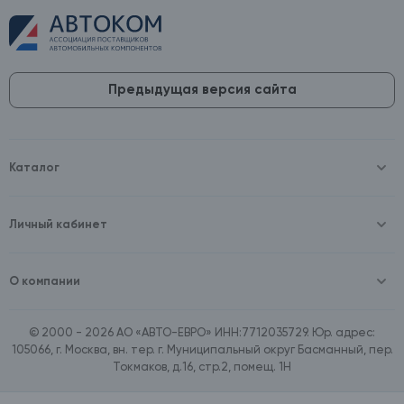
Предыдущая версия сайта
Каталог
Масла и технические жидкости
Оборудование
Аккумуляторы и зарядные устройства
Личный кабинет
Автопринадлежности
Войти
Шины и диски
Зарегистрироваться
Автохимия и косметика
О компании
Товары для дома
О компании
Расходные материалы
Контакты
Зимние аксессуары
© 2000 - 2026 АО «АВТО-ЕВРО» ИНН:7712035729. Юр. адрес:
Документы
Ассортимент по бренду SpeedMate
105066, г. Москва, вн. тер. г. Муниципальный округ Басманный, пер.
Договор оферта
Ассортимент по брендам Castrol, Aral, BP
Токмаков, д.16, стр.2, помещ. 1Н
Поставщикам
Ассортимент по бренду ZIC
Вакансии
Ассортимент по бренду GTS