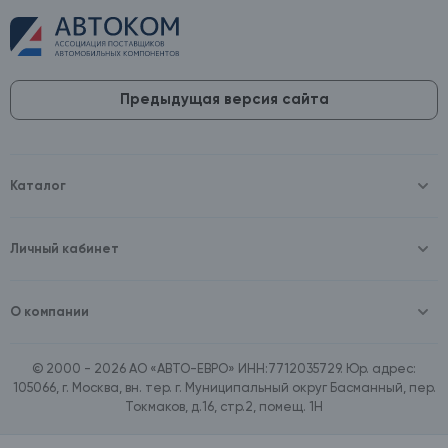
Предыдущая версия сайта
Каталог
Масла и технические жидкости
Оборудование
Аккумуляторы и зарядные устройства
Личный кабинет
Автопринадлежности
Войти
Шины и диски
Зарегистрироваться
Автохимия и косметика
О компании
Товары для дома
О компании
Расходные материалы
Контакты
Зимние аксессуары
© 2000 - 2026 АО «АВТО-ЕВРО» ИНН:7712035729. Юр. адрес:
Документы
Ассортимент по бренду SpeedMate
105066, г. Москва, вн. тер. г. Муниципальный округ Басманный, пер.
Договор оферта
Ассортимент по брендам Castrol, Aral, BP
Токмаков, д.16, стр.2, помещ. 1Н
Поставщикам
Ассортимент по бренду ZIC
Вакансии
Ассортимент по бренду GTS