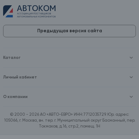
Предыдущая версия сайта
Каталог
Масла и технические жидкости
Оборудование
Аккумуляторы и зарядные устройства
Личный кабинет
Автопринадлежности
Войти
Шины и диски
Зарегистрироваться
Автохимия и косметика
О компании
Товары для дома
О компании
Расходные материалы
Контакты
Зимние аксессуары
© 2000 - 2026 АО «АВТО-ЕВРО» ИНН:7712035729. Юр. адрес:
Документы
Ассортимент по бренду SpeedMate
105066, г. Москва, вн. тер. г. Муниципальный округ Басманный, пер.
Договор оферта
Ассортимент по брендам Castrol, Aral, BP
Токмаков, д.16, стр.2, помещ. 1Н
Поставщикам
Ассортимент по бренду ZIC
Вакансии
Ассортимент по бренду GTS