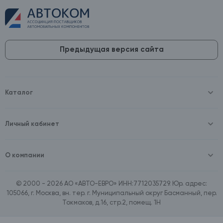
Предыдущая версия сайта
Каталог
Масла и технические жидкости
Оборудование
Аккумуляторы и зарядные устройства
Личный кабинет
Автопринадлежности
Войти
Шины и диски
Зарегистрироваться
Автохимия и косметика
О компании
Товары для дома
О компании
Расходные материалы
Контакты
Зимние аксессуары
© 2000 - 2026 АО «АВТО-ЕВРО» ИНН:7712035729. Юр. адрес:
Документы
Ассортимент по бренду SpeedMate
105066, г. Москва, вн. тер. г. Муниципальный округ Басманный, пер.
Договор оферта
Ассортимент по брендам Castrol, Aral, BP
Токмаков, д.16, стр.2, помещ. 1Н
Поставщикам
Ассортимент по бренду ZIC
Вакансии
Ассортимент по бренду GTS