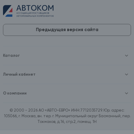
Предыдущая версия сайта
Каталог
Масла и технические жидкости
Оборудование
Аккумуляторы и зарядные устройства
Личный кабинет
Автопринадлежности
Войти
Шины и диски
Зарегистрироваться
Автохимия и косметика
О компании
Товары для дома
О компании
Расходные материалы
Контакты
Зимние аксессуары
© 2000 - 2026 АО «АВТО-ЕВРО» ИНН:7712035729. Юр. адрес:
Документы
Ассортимент по бренду SpeedMate
105066, г. Москва, вн. тер. г. Муниципальный округ Басманный, пер.
Договор оферта
Ассортимент по брендам Castrol, Aral, BP
Токмаков, д.16, стр.2, помещ. 1Н
Поставщикам
Ассортимент по бренду ZIC
Вакансии
Ассортимент по бренду GTS