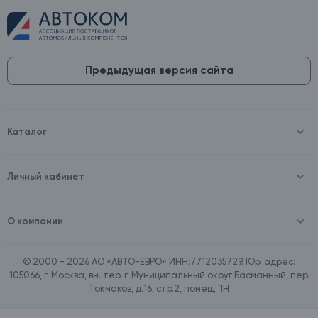
Предыдущая версия сайта
Каталог
Масла и технические жидкости
Оборудование
Аккумуляторы и зарядные устройства
Личный кабинет
Автопринадлежности
Войти
Шины и диски
Зарегистрироваться
Автохимия и косметика
О компании
Товары для дома
О компании
Расходные материалы
Контакты
Зимние аксессуары
© 2000 - 2026 АО «АВТО-ЕВРО» ИНН:7712035729. Юр. адрес:
Документы
Ассортимент по бренду SpeedMate
105066, г. Москва, вн. тер. г. Муниципальный округ Басманный, пер.
Договор оферта
Ассортимент по брендам Castrol, Aral, BP
Токмаков, д.16, стр.2, помещ. 1Н
Поставщикам
Ассортимент по бренду ZIC
Вакансии
Ассортимент по бренду GTS