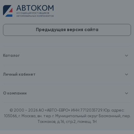
Предыдущая версия сайта
Каталог
Масла и технические жидкости
Оборудование
Аккумуляторы и зарядные устройства
Личный кабинет
Автопринадлежности
Войти
Шины и диски
Зарегистрироваться
Автохимия и косметика
О компании
Товары для дома
О компании
Расходные материалы
Контакты
Зимние аксессуары
© 2000 - 2026 АО «АВТО-ЕВРО» ИНН:7712035729. Юр. адрес:
Документы
Ассортимент по бренду SpeedMate
105066, г. Москва, вн. тер. г. Муниципальный округ Басманный, пер.
Договор оферта
Ассортимент по брендам Castrol, Aral, BP
Токмаков, д.16, стр.2, помещ. 1Н
Поставщикам
Ассортимент по бренду ZIC
Вакансии
Ассортимент по бренду GTS