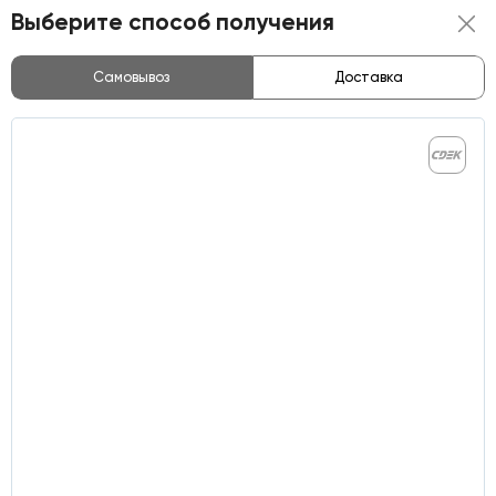
Выберите способ получения
Самовывоз
Доставка
Пожалуйста, выберите способ
Выбрать
получения
Единый колл-центр
+7 800 555-84-73
+7 495 120-02-64