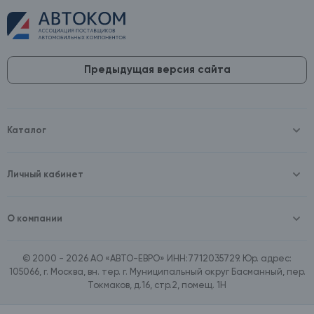
Предыдущая версия сайта
Каталог
Масла и технические жидкости
Оборудование
Аккумуляторы и зарядные устройства
Личный кабинет
Автопринадлежности
Войти
Шины и диски
Зарегистрироваться
Автохимия и косметика
О компании
Товары для дома
О компании
Расходные материалы
Контакты
Зимние аксессуары
© 2000 - 2026 АО «АВТО-ЕВРО» ИНН:7712035729. Юр. адрес:
Документы
Ассортимент по бренду SpeedMate
105066, г. Москва, вн. тер. г. Муниципальный округ Басманный, пер.
Договор оферта
Ассортимент по брендам Castrol, Aral, BP
Токмаков, д.16, стр.2, помещ. 1Н
Поставщикам
Ассортимент по бренду ZIC
Вакансии
Ассортимент по бренду GTS