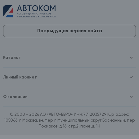
Предыдущая версия сайта
Каталог
Масла и технические жидкости
Оборудование
Аккумуляторы и зарядные устройства
Личный кабинет
Автопринадлежности
Войти
Шины и диски
Зарегистрироваться
Автохимия и косметика
О компании
Товары для дома
О компании
Расходные материалы
Контакты
Зимние аксессуары
© 2000 - 2026 АО «АВТО-ЕВРО» ИНН:7712035729. Юр. адрес:
Документы
Ассортимент по бренду SpeedMate
105066, г. Москва, вн. тер. г. Муниципальный округ Басманный, пер.
Договор оферта
Ассортимент по брендам Castrol, Aral, BP
Токмаков, д.16, стр.2, помещ. 1Н
Поставщикам
Ассортимент по бренду ZIC
Вакансии
Ассортимент по бренду GTS