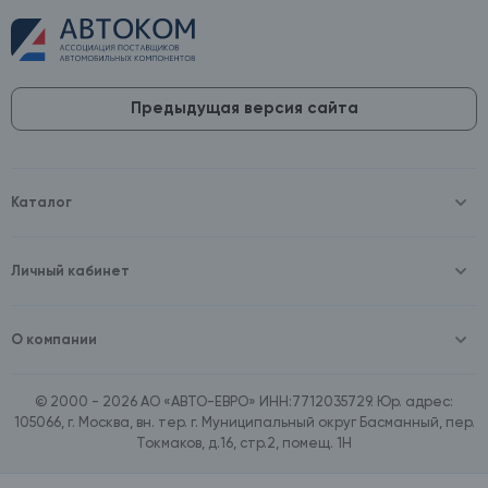
Предыдущая версия сайта
Каталог
Масла и технические жидкости
Оборудование
Аккумуляторы и зарядные устройства
Личный кабинет
Автопринадлежности
Войти
Шины и диски
Зарегистрироваться
Автохимия и косметика
О компании
Товары для дома
О компании
Расходные материалы
Контакты
Зимние аксессуары
© 2000 - 2026 АО «АВТО-ЕВРО» ИНН:7712035729. Юр. адрес:
Документы
Ассортимент по бренду SpeedMate
105066, г. Москва, вн. тер. г. Муниципальный округ Басманный, пер.
Договор оферта
Ассортимент по брендам Castrol, Aral, BP
Токмаков, д.16, стр.2, помещ. 1Н
Поставщикам
Ассортимент по бренду ZIC
Вакансии
Ассортимент по бренду GTS