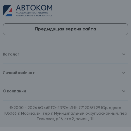
Предыдущая версия сайта
Каталог
Масла и технические жидкости
Оборудование
Аккумуляторы и зарядные устройства
Личный кабинет
Автопринадлежности
Войти
Шины и диски
Зарегистрироваться
Автохимия и косметика
О компании
Товары для дома
О компании
Расходные материалы
Контакты
Зимние аксессуары
© 2000 - 2026 АО «АВТО-ЕВРО» ИНН:7712035729. Юр. адрес:
Документы
Ассортимент по бренду SpeedMate
105066, г. Москва, вн. тер. г. Муниципальный округ Басманный, пер.
Договор оферта
Ассортимент по брендам Castrol, Aral, BP
Токмаков, д.16, стр.2, помещ. 1Н
Поставщикам
Ассортимент по бренду ZIC
Вакансии
Ассортимент по бренду GTS