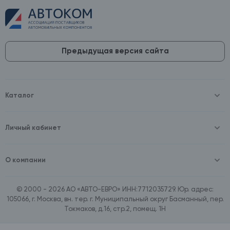
Предыдущая версия сайта
Каталог
Масла и технические жидкости
Оборудование
Аккумуляторы и зарядные устройства
Личный кабинет
Автопринадлежности
Войти
Шины и диски
Зарегистрироваться
Автохимия и косметика
О компании
Товары для дома
О компании
Расходные материалы
Контакты
Зимние аксессуары
© 2000 - 2026 АО «АВТО-ЕВРО» ИНН:7712035729. Юр. адрес:
Документы
Ассортимент по бренду SpeedMate
105066, г. Москва, вн. тер. г. Муниципальный округ Басманный, пер.
Договор оферта
Ассортимент по брендам Castrol, Aral, BP
Токмаков, д.16, стр.2, помещ. 1Н
Поставщикам
Ассортимент по бренду ZIC
Вакансии
Ассортимент по бренду GTS