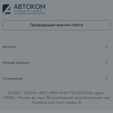
Предыдущая версия сайта
Каталог
Масла и технические жидкости
Оборудование
Аккумуляторы и зарядные устройства
Личный кабинет
Автопринадлежности
Войти
Шины и диски
Зарегистрироваться
Автохимия и косметика
О компании
Товары для дома
О компании
Расходные материалы
Контакты
Зимние аксессуары
© 2000 - 2026 АО «АВТО-ЕВРО» ИНН:7712035729. Юр. адрес:
Документы
Ассортимент по бренду SpeedMate
105066, г. Москва, вн. тер. г. Муниципальный округ Басманный, пер.
Договор оферта
Ассортимент по брендам Castrol, Aral, BP
Токмаков, д.16, стр.2, помещ. 1Н
Поставщикам
Ассортимент по бренду ZIC
Вакансии
Ассортимент по бренду GTS