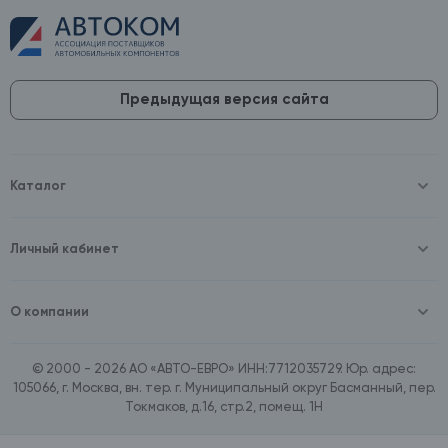
Предыдущая версия сайта
Каталог
Масла и технические жидкости
Оборудование
Аккумуляторы и зарядные устройства
Личный кабинет
Автопринадлежности
Войти
Шины и диски
Зарегистрироваться
Автохимия и косметика
О компании
Товары для дома
О компании
Расходные материалы
Контакты
Зимние аксессуары
© 2000 - 2026 АО «АВТО-ЕВРО» ИНН:7712035729. Юр. адрес:
Документы
Ассортимент по бренду SpeedMate
105066, г. Москва, вн. тер. г. Муниципальный округ Басманный, пер.
Договор оферта
Ассортимент по брендам Castrol, Aral, BP
Токмаков, д.16, стр.2, помещ. 1Н
Поставщикам
Ассортимент по бренду ZIC
Вакансии
Ассортимент по бренду GTS