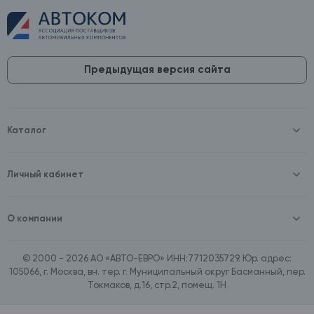
Предыдущая версия сайта
Каталог
Масла и технические жидкости
Оборудование
Аккумуляторы и зарядные устройства
Личный кабинет
Автопринадлежности
Войти
Шины и диски
Зарегистрироваться
Автохимия и косметика
О компании
Товары для дома
О компании
Расходные материалы
Контакты
Зимние аксессуары
© 2000 - 2026 АО «АВТО-ЕВРО» ИНН:7712035729. Юр. адрес:
Документы
Ассортимент по бренду SpeedMate
105066, г. Москва, вн. тер. г. Муниципальный округ Басманный, пер.
Договор оферта
Ассортимент по брендам Castrol, Aral, BP
Токмаков, д.16, стр.2, помещ. 1Н
Поставщикам
Ассортимент по бренду ZIC
Вакансии
Ассортимент по бренду GTS