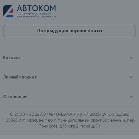
Предыдущая версия сайта
Каталог
Масла и технические жидкости
Оборудование
Аккумуляторы и зарядные устройства
Личный кабинет
Автопринадлежности
Войти
Шины и диски
Зарегистрироваться
Автохимия и косметика
О компании
Товары для дома
О компании
Расходные материалы
Контакты
Зимние аксессуары
© 2000 - 2026 АО «АВТО-ЕВРО» ИНН:7712035729. Юр. адрес:
Документы
Ассортимент по бренду SpeedMate
105066, г. Москва, вн. тер. г. Муниципальный округ Басманный, пер.
Договор оферта
Ассортимент по брендам Castrol, Aral, BP
Токмаков, д.16, стр.2, помещ. 1Н
Поставщикам
Ассортимент по бренду ZIC
Вакансии
Ассортимент по бренду GTS