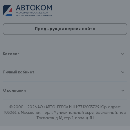
Предыдущая версия сайта
Каталог
Масла и технические жидкости
Оборудование
Аккумуляторы и зарядные устройства
Личный кабинет
Автопринадлежности
Войти
Шины и диски
Зарегистрироваться
Автохимия и косметика
О компании
Товары для дома
О компании
Расходные материалы
Контакты
Зимние аксессуары
© 2000 - 2026 АО «АВТО-ЕВРО» ИНН:7712035729. Юр. адрес:
Документы
Ассортимент по бренду SpeedMate
105066, г. Москва, вн. тер. г. Муниципальный округ Басманный, пер.
Договор оферта
Ассортимент по брендам Castrol, Aral, BP
Токмаков, д.16, стр.2, помещ. 1Н
Поставщикам
Ассортимент по бренду ZIC
Вакансии
Ассортимент по бренду GTS