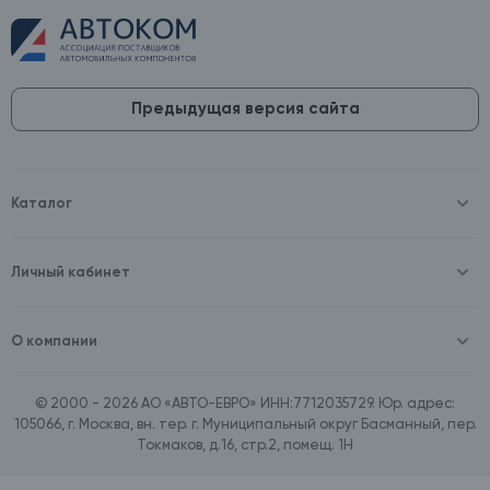
Предыдущая версия сайта
Каталог
Масла и технические жидкости
Оборудование
Аккумуляторы и зарядные устройства
Личный кабинет
Автопринадлежности
Войти
Шины и диски
Зарегистрироваться
Автохимия и косметика
О компании
Товары для дома
О компании
Расходные материалы
Контакты
Зимние аксессуары
© 2000 - 2026 АО «АВТО-ЕВРО» ИНН:7712035729. Юр. адрес:
Документы
Ассортимент по бренду SpeedMate
105066, г. Москва, вн. тер. г. Муниципальный округ Басманный, пер.
Договор оферта
Ассортимент по брендам Castrol, Aral, BP
Токмаков, д.16, стр.2, помещ. 1Н
Поставщикам
Ассортимент по бренду ZIC
Вакансии
Ассортимент по бренду GTS