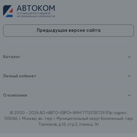
Предыдущая версия сайта
Каталог
Масла и технические жидкости
Оборудование
Аккумуляторы и зарядные устройства
Личный кабинет
Автопринадлежности
Войти
Шины и диски
Зарегистрироваться
Автохимия и косметика
О компании
Товары для дома
О компании
Расходные материалы
Контакты
Зимние аксессуары
© 2000 - 2026 АО «АВТО-ЕВРО» ИНН:7712035729. Юр. адрес:
Документы
Ассортимент по бренду SpeedMate
105066, г. Москва, вн. тер. г. Муниципальный округ Басманный, пер.
Договор оферта
Ассортимент по брендам Castrol, Aral, BP
Токмаков, д.16, стр.2, помещ. 1Н
Поставщикам
Ассортимент по бренду ZIC
Вакансии
Ассортимент по бренду GTS