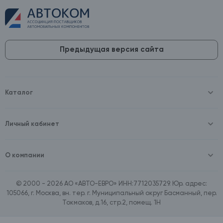
Предыдущая версия сайта
Каталог
Масла и технические жидкости
Оборудование
Аккумуляторы и зарядные устройства
Личный кабинет
Автопринадлежности
Войти
Шины и диски
Зарегистрироваться
Автохимия и косметика
О компании
Товары для дома
О компании
Расходные материалы
Контакты
Зимние аксессуары
© 2000 - 2026 АО «АВТО-ЕВРО» ИНН:7712035729. Юр. адрес:
Документы
Ассортимент по бренду SpeedMate
105066, г. Москва, вн. тер. г. Муниципальный округ Басманный, пер.
Договор оферта
Ассортимент по брендам Castrol, Aral, BP
Токмаков, д.16, стр.2, помещ. 1Н
Поставщикам
Ассортимент по бренду ZIC
Вакансии
Ассортимент по бренду GTS