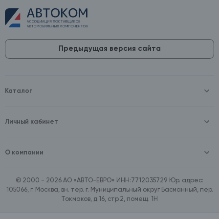
Предыдущая версия сайта
Каталог
Масла и технические жидкости
Оборудование
Аккумуляторы и зарядные устройства
Личный кабинет
Автопринадлежности
Войти
Шины и диски
Зарегистрироваться
Автохимия и косметика
О компании
Товары для дома
О компании
Расходные материалы
Контакты
Зимние аксессуары
© 2000 - 2026 АО «АВТО-ЕВРО» ИНН:7712035729. Юр. адрес:
Документы
Ассортимент по бренду SpeedMate
105066, г. Москва, вн. тер. г. Муниципальный округ Басманный, пер.
Договор оферта
Ассортимент по брендам Castrol, Aral, BP
Токмаков, д.16, стр.2, помещ. 1Н
Поставщикам
Ассортимент по бренду ZIC
Вакансии
Ассортимент по бренду GTS