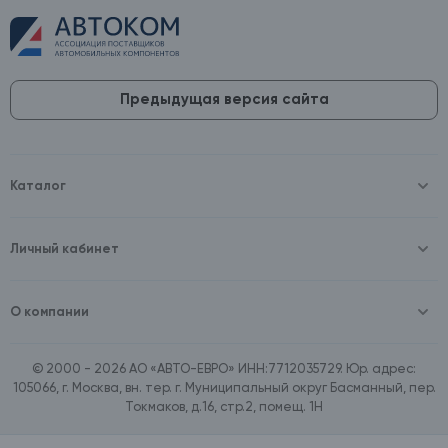
Предыдущая версия сайта
Каталог
Масла и технические жидкости
Оборудование
Аккумуляторы и зарядные устройства
Личный кабинет
Автопринадлежности
Войти
Шины и диски
Зарегистрироваться
Автохимия и косметика
О компании
Товары для дома
О компании
Расходные материалы
Контакты
Зимние аксессуары
© 2000 - 2026 АО «АВТО-ЕВРО» ИНН:7712035729. Юр. адрес:
Документы
Ассортимент по бренду SpeedMate
105066, г. Москва, вн. тер. г. Муниципальный округ Басманный, пер.
Договор оферта
Ассортимент по брендам Castrol, Aral, BP
Токмаков, д.16, стр.2, помещ. 1Н
Поставщикам
Ассортимент по бренду ZIC
Вакансии
Ассортимент по бренду GTS