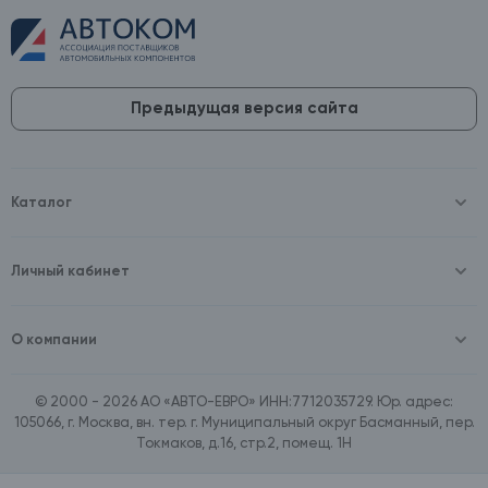
Предыдущая версия сайта
Каталог
Масла и технические жидкости
Оборудование
Аккумуляторы и зарядные устройства
Личный кабинет
Автопринадлежности
Войти
Шины и диски
Зарегистрироваться
Автохимия и косметика
О компании
Товары для дома
О компании
Расходные материалы
Контакты
Зимние аксессуары
© 2000 - 2026 АО «АВТО-ЕВРО» ИНН:7712035729. Юр. адрес:
Документы
Ассортимент по бренду SpeedMate
105066, г. Москва, вн. тер. г. Муниципальный округ Басманный, пер.
Договор оферта
Ассортимент по брендам Castrol, Aral, BP
Токмаков, д.16, стр.2, помещ. 1Н
Поставщикам
Ассортимент по бренду ZIC
Вакансии
Ассортимент по бренду GTS