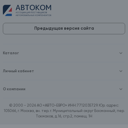
Предыдущая версия сайта
Каталог
Масла и технические жидкости
Оборудование
Аккумуляторы и зарядные устройства
Личный кабинет
Автопринадлежности
Войти
Шины и диски
Зарегистрироваться
Автохимия и косметика
О компании
Товары для дома
О компании
Расходные материалы
Контакты
Зимние аксессуары
© 2000 - 2026 АО «АВТО-ЕВРО» ИНН:7712035729. Юр. адрес:
Документы
Ассортимент по бренду SpeedMate
105066, г. Москва, вн. тер. г. Муниципальный округ Басманный, пер.
Договор оферта
Ассортимент по брендам Castrol, Aral, BP
Токмаков, д.16, стр.2, помещ. 1Н
Поставщикам
Ассортимент по бренду ZIC
Вакансии
Ассортимент по бренду GTS