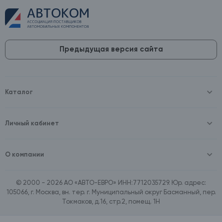
Предыдущая версия сайта
Каталог
Масла и технические жидкости
Оборудование
Аккумуляторы и зарядные устройства
Личный кабинет
Автопринадлежности
Войти
Шины и диски
Зарегистрироваться
Автохимия и косметика
О компании
Товары для дома
О компании
Расходные материалы
Контакты
Зимние аксессуары
© 2000 - 2026 АО «АВТО-ЕВРО» ИНН:7712035729. Юр. адрес:
Документы
Ассортимент по бренду SpeedMate
105066, г. Москва, вн. тер. г. Муниципальный округ Басманный, пер.
Договор оферта
Ассортимент по брендам Castrol, Aral, BP
Токмаков, д.16, стр.2, помещ. 1Н
Поставщикам
Ассортимент по бренду ZIC
Вакансии
Ассортимент по бренду GTS