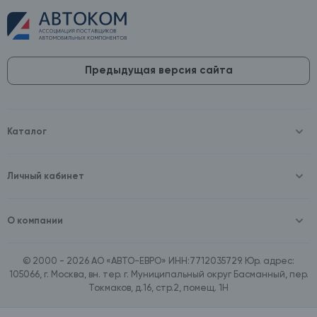
Предыдущая версия сайта
Каталог
Масла и технические жидкости
Оборудование
Аккумуляторы и зарядные устройства
Личный кабинет
Автопринадлежности
Войти
Шины и диски
Зарегистрироваться
Автохимия и косметика
О компании
Товары для дома
О компании
Расходные материалы
Контакты
Зимние аксессуары
© 2000 - 2026 АО «АВТО-ЕВРО» ИНН:7712035729. Юр. адрес:
Документы
Ассортимент по бренду SpeedMate
105066, г. Москва, вн. тер. г. Муниципальный округ Басманный, пер.
Договор оферта
Ассортимент по брендам Castrol, Aral, BP
Токмаков, д.16, стр.2, помещ. 1Н
Поставщикам
Ассортимент по бренду ZIC
Вакансии
Ассортимент по бренду GTS