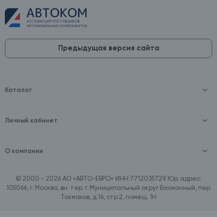
Предыдущая версия сайта
Каталог
Масла и технические жидкости
Оборудование
Аккумуляторы и зарядные устройства
Личный кабинет
Автопринадлежности
Войти
Шины и диски
Зарегистрироваться
Автохимия и косметика
О компании
Товары для дома
О компании
Расходные материалы
Контакты
Зимние аксессуары
© 2000 - 2026 АО «АВТО-ЕВРО» ИНН:7712035729. Юр. адрес:
Документы
Ассортимент по бренду SpeedMate
105066, г. Москва, вн. тер. г. Муниципальный округ Басманный, пер.
Договор оферта
Ассортимент по брендам Castrol, Aral, BP
Токмаков, д.16, стр.2, помещ. 1Н
Поставщикам
Ассортимент по бренду ZIC
Вакансии
Ассортимент по бренду GTS