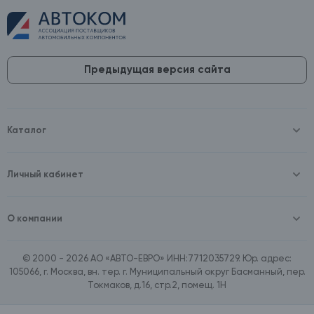
Предыдущая версия сайта
Каталог
Масла и технические жидкости
Оборудование
Аккумуляторы и зарядные устройства
Личный кабинет
Автопринадлежности
Войти
Шины и диски
Зарегистрироваться
Автохимия и косметика
О компании
Товары для дома
О компании
Расходные материалы
Контакты
Зимние аксессуары
© 2000 - 2026 АО «АВТО-ЕВРО» ИНН:7712035729. Юр. адрес:
Документы
Ассортимент по бренду SpeedMate
105066, г. Москва, вн. тер. г. Муниципальный округ Басманный, пер.
Договор оферта
Ассортимент по брендам Castrol, Aral, BP
Токмаков, д.16, стр.2, помещ. 1Н
Поставщикам
Ассортимент по бренду ZIC
Вакансии
Ассортимент по бренду GTS