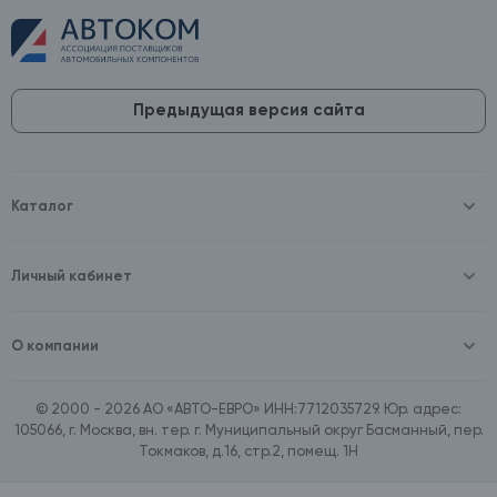
Предыдущая версия сайта
Каталог
Масла и технические жидкости
Оборудование
Аккумуляторы и зарядные устройства
Личный кабинет
Автопринадлежности
Войти
Шины и диски
Зарегистрироваться
Автохимия и косметика
О компании
Товары для дома
О компании
Расходные материалы
Контакты
Зимние аксессуары
© 2000 - 2026 АО «АВТО-ЕВРО» ИНН:7712035729. Юр. адрес:
Документы
Ассортимент по бренду SpeedMate
105066, г. Москва, вн. тер. г. Муниципальный округ Басманный, пер.
Договор оферта
Ассортимент по брендам Castrol, Aral, BP
Токмаков, д.16, стр.2, помещ. 1Н
Поставщикам
Ассортимент по бренду ZIC
Вакансии
Ассортимент по бренду GTS