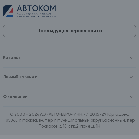
Предыдущая версия сайта
Каталог
Масла и технические жидкости
Оборудование
Аккумуляторы и зарядные устройства
Личный кабинет
Автопринадлежности
Войти
Шины и диски
Зарегистрироваться
Автохимия и косметика
О компании
Товары для дома
О компании
Расходные материалы
Контакты
Зимние аксессуары
© 2000 - 2026 АО «АВТО-ЕВРО» ИНН:7712035729. Юр. адрес:
Документы
Ассортимент по бренду SpeedMate
105066, г. Москва, вн. тер. г. Муниципальный округ Басманный, пер.
Договор оферта
Ассортимент по брендам Castrol, Aral, BP
Токмаков, д.16, стр.2, помещ. 1Н
Поставщикам
Ассортимент по бренду ZIC
Вакансии
Ассортимент по бренду GTS