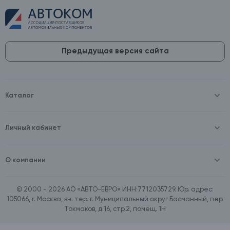
Предыдущая версия сайта
Каталог
Масла и технические жидкости
Оборудование
Аккумуляторы и зарядные устройства
Личный кабинет
Автопринадлежности
Войти
Шины и диски
Зарегистрироваться
Автохимия и косметика
О компании
Товары для дома
О компании
Расходные материалы
Контакты
Зимние аксессуары
© 2000 - 2026 АО «АВТО-ЕВРО» ИНН:7712035729. Юр. адрес:
Документы
Ассортимент по бренду SpeedMate
105066, г. Москва, вн. тер. г. Муниципальный округ Басманный, пер.
Договор оферта
Ассортимент по брендам Castrol, Aral, BP
Токмаков, д.16, стр.2, помещ. 1Н
Поставщикам
Ассортимент по бренду ZIC
Вакансии
Ассортимент по бренду GTS