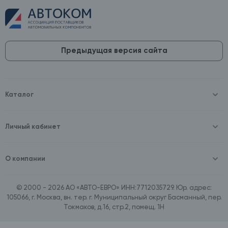
Предыдущая версия сайта
Каталог
Масла и технические жидкости
Оборудование
Аккумуляторы и зарядные устройства
Личный кабинет
Автопринадлежности
Войти
Шины и диски
Зарегистрироваться
Автохимия и косметика
О компании
Товары для дома
О компании
Расходные материалы
Контакты
Зимние аксессуары
© 2000 - 2026 АО «АВТО-ЕВРО» ИНН:7712035729. Юр. адрес:
Документы
Ассортимент по бренду SpeedMate
105066, г. Москва, вн. тер. г. Муниципальный округ Басманный, пер.
Договор оферта
Ассортимент по брендам Castrol, Aral, BP
Токмаков, д.16, стр.2, помещ. 1Н
Поставщикам
Ассортимент по бренду ZIC
Вакансии
Ассортимент по бренду GTS