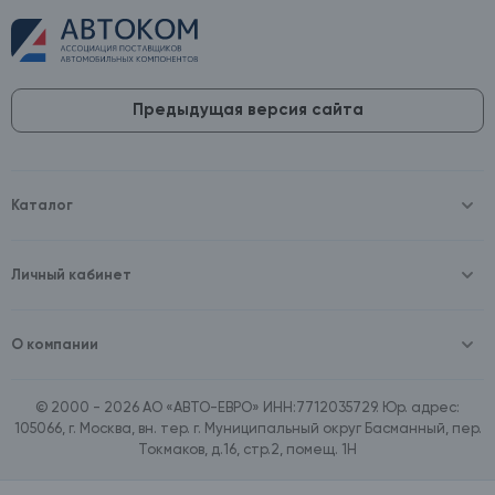
Предыдущая версия сайта
Каталог
Масла и технические жидкости
Оборудование
Аккумуляторы и зарядные устройства
Личный кабинет
Автопринадлежности
Войти
Шины и диски
Зарегистрироваться
Автохимия и косметика
О компании
Товары для дома
О компании
Расходные материалы
Контакты
Зимние аксессуары
© 2000 - 2026 АО «АВТО-ЕВРО» ИНН:7712035729. Юр. адрес:
Документы
Ассортимент по бренду SpeedMate
105066, г. Москва, вн. тер. г. Муниципальный округ Басманный, пер.
Договор оферта
Ассортимент по брендам Castrol, Aral, BP
Токмаков, д.16, стр.2, помещ. 1Н
Поставщикам
Ассортимент по бренду ZIC
Вакансии
Ассортимент по бренду GTS