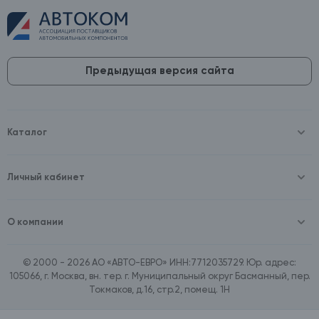
Предыдущая версия сайта
Каталог
Масла и технические жидкости
Оборудование
Аккумуляторы и зарядные устройства
Личный кабинет
Автопринадлежности
Войти
Шины и диски
Зарегистрироваться
Автохимия и косметика
О компании
Товары для дома
О компании
Расходные материалы
Контакты
Зимние аксессуары
© 2000 - 2026 АО «АВТО-ЕВРО» ИНН:7712035729. Юр. адрес:
Документы
Ассортимент по бренду SpeedMate
105066, г. Москва, вн. тер. г. Муниципальный округ Басманный, пер.
Договор оферта
Ассортимент по брендам Castrol, Aral, BP
Токмаков, д.16, стр.2, помещ. 1Н
Поставщикам
Ассортимент по бренду ZIC
Вакансии
Ассортимент по бренду GTS