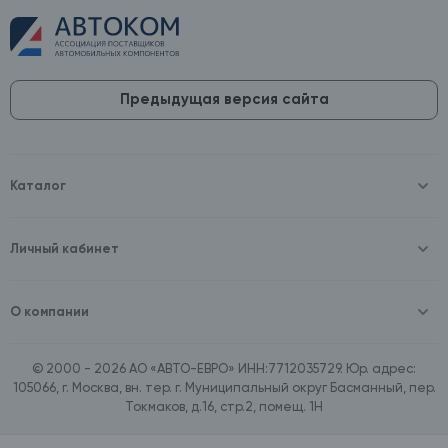
Предыдущая версия сайта
Каталог
Масла и технические жидкости
Оборудование
Аккумуляторы и зарядные устройства
Личный кабинет
Автопринадлежности
Войти
Шины и диски
Зарегистрироваться
Автохимия и косметика
О компании
Товары для дома
О компании
Расходные материалы
Контакты
Зимние аксессуары
© 2000 - 2026 АО «АВТО-ЕВРО» ИНН:7712035729. Юр. адрес:
Документы
Ассортимент по бренду SpeedMate
105066, г. Москва, вн. тер. г. Муниципальный округ Басманный, пер.
Договор оферта
Ассортимент по брендам Castrol, Aral, BP
Токмаков, д.16, стр.2, помещ. 1Н
Поставщикам
Ассортимент по бренду ZIC
Вакансии
Ассортимент по бренду GTS