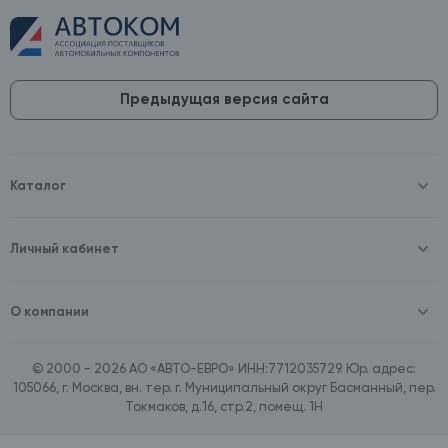
Предыдущая версия сайта
Каталог
Масла и технические жидкости
Оборудование
Аккумуляторы и зарядные устройства
Личный кабинет
Автопринадлежности
Войти
Шины и диски
Зарегистрироваться
Автохимия и косметика
О компании
Товары для дома
О компании
Расходные материалы
Контакты
Зимние аксессуары
© 2000 - 2026 АО «АВТО-ЕВРО» ИНН:7712035729. Юр. адрес:
Документы
Ассортимент по бренду SpeedMate
105066, г. Москва, вн. тер. г. Муниципальный округ Басманный, пер.
Договор оферта
Ассортимент по брендам Castrol, Aral, BP
Токмаков, д.16, стр.2, помещ. 1Н
Поставщикам
Ассортимент по бренду ZIC
Вакансии
Ассортимент по бренду GTS