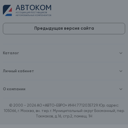
Предыдущая версия сайта
Каталог
Масла и технические жидкости
Оборудование
Аккумуляторы и зарядные устройства
Личный кабинет
Автопринадлежности
Войти
Шины и диски
Зарегистрироваться
Автохимия и косметика
О компании
Товары для дома
О компании
Расходные материалы
Контакты
Зимние аксессуары
© 2000 - 2026 АО «АВТО-ЕВРО» ИНН:7712035729. Юр. адрес:
Документы
Ассортимент по бренду SpeedMate
105066, г. Москва, вн. тер. г. Муниципальный округ Басманный, пер.
Договор оферта
Ассортимент по брендам Castrol, Aral, BP
Токмаков, д.16, стр.2, помещ. 1Н
Поставщикам
Ассортимент по бренду ZIC
Вакансии
Ассортимент по бренду GTS