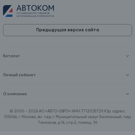
Предыдущая версия сайта
Каталог
Масла и технические жидкости
Оборудование
Аккумуляторы и зарядные устройства
Личный кабинет
Автопринадлежности
Войти
Шины и диски
Зарегистрироваться
Автохимия и косметика
О компании
Товары для дома
О компании
Расходные материалы
Контакты
Зимние аксессуары
© 2000 - 2026 АО «АВТО-ЕВРО» ИНН:7712035729. Юр. адрес:
Документы
Ассортимент по бренду SpeedMate
105066, г. Москва, вн. тер. г. Муниципальный округ Басманный, пер.
Договор оферта
Ассортимент по брендам Castrol, Aral, BP
Токмаков, д.16, стр.2, помещ. 1Н
Поставщикам
Ассортимент по бренду ZIC
Вакансии
Ассортимент по бренду GTS