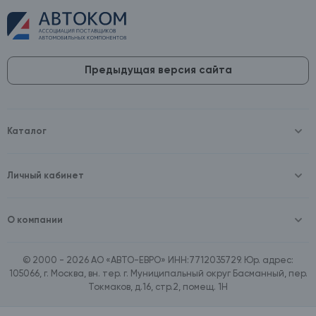
Предыдущая версия сайта
Каталог
Масла и технические жидкости
Оборудование
Аккумуляторы и зарядные устройства
Личный кабинет
Автопринадлежности
Войти
Шины и диски
Зарегистрироваться
Автохимия и косметика
О компании
Товары для дома
О компании
Расходные материалы
Контакты
Зимние аксессуары
© 2000 - 2026 АО «АВТО-ЕВРО» ИНН:7712035729. Юр. адрес:
Документы
Ассортимент по бренду SpeedMate
105066, г. Москва, вн. тер. г. Муниципальный округ Басманный, пер.
Договор оферта
Ассортимент по брендам Castrol, Aral, BP
Токмаков, д.16, стр.2, помещ. 1Н
Поставщикам
Ассортимент по бренду ZIC
Вакансии
Ассортимент по бренду GTS