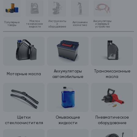
Масла и
Инструменты
Аккумуляторы
Популярные
Автохимия и
технические
и
и зарядные
товары
косметика
жидкости
оборудование
устройства
Аккумуляторы
Трансмиссионные
Моторные масла
автомобильные
масла
Щетки
Омывающие
Пневматическое
стеклоочистителя
жидкости
оборудование