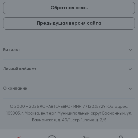
Обратная связь
Предыдущая версия сайта
Каталог
Масла и технические жидкости
Оборудование
Личный кабинет
Аккумуляторы и зарядные устройства
Войти
Автопринадлежности
Зарегистрироваться
Шины и диски
О компании
Автохимия и косметика
О компании
Товары для дома
Контакты
Расходные материалы
© 2000 - 2026 АО «АВТО-ЕВРО» ИНН:7712035729. Юр. адрес:
Документы
Зимние аксессуары
105005, г. Москва, вн.тер.г. Муниципальный округ Басманный, ул.
Договор оферта
Ассортимент по бренду SpeedMate
Бауманская, д. 43/1, стр. 1, помещ. 2/5
Поставщикам
Ассортимент по брендам Castrol, Aral, BP
Вакансии
Ассортимент по бренду ZIC
Ассортимент