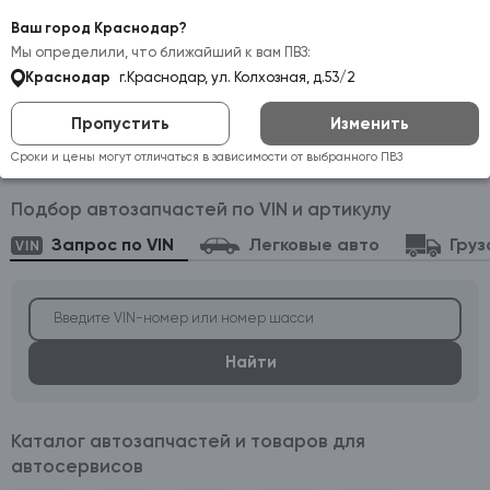
Самовывоз:
Краснодар
Ваш город Краснодар?
Мы определили, что ближайший к вам ПВЗ:
Краснодар
г.Краснодар, ул. Колхозная, д.53/2
Пропустить
Изменить
Автозапчасти оптом и в розницу — каталог
Сроки и цены могут отличаться в зависимости от выбранного ПВЗ
и подбор по VIN
Подбор автозапчастей по VIN и артикулу
Запрос по VIN
Легковые авто
Груз
Найти
Каталог автозапчастей и товаров для
автосервисов