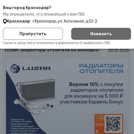
Самовывоз:
Краснодар
Ваш город Краснодар?
Мы определили, что ближайший к вам ПВЗ:
Краснодар
г.Краснодар, ул. Колхозная, д.53/2
Пропустить
Изменить
Главная
Акции
LUZAR- радиаторы отопителя на иномарки!
Сроки и цены могут отличаться в зависимости от выбранного ПВЗ
LUZAR- радиаторы отопителя на иномарки!
30.10.2025