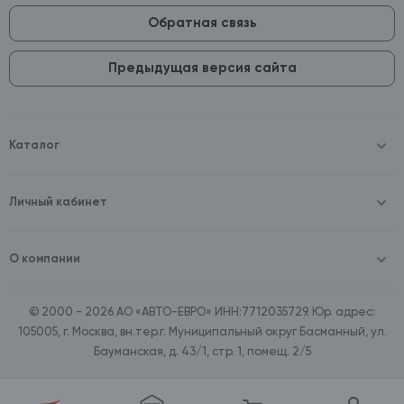
Обратная связь
Предыдущая версия сайта
Каталог
Масла и технические жидкости
Оборудование
Личный кабинет
Аккумуляторы и зарядные устройства
Войти
Автопринадлежности
Зарегистрироваться
Шины и диски
О компании
Автохимия и косметика
О компании
Товары для дома
Контакты
Расходные материалы
© 2000 - 2026 АО «АВТО-ЕВРО» ИНН:7712035729. Юр. адрес:
Документы
Зимние аксессуары
105005, г. Москва, вн.тер.г. Муниципальный округ Басманный, ул.
Договор оферта
Ассортимент по бренду SpeedMate
Бауманская, д. 43/1, стр. 1, помещ. 2/5
Поставщикам
Ассортимент по брендам Castrol, Aral, BP
Вакансии
Ассортимент по бренду ZIC
Ассортимент