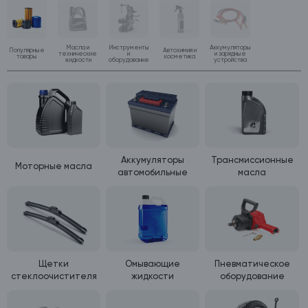
Масла и
Инструменты
Аккумуляторы
Популярные
Автохимия и
технические
и
и зарядные
товары
косметика
жидкости
оборудование
устройства
Аккумуляторы
Трансмиссионные
Моторные масла
автомобильные
масла
Щетки
Омывающие
Пневматическое
стеклоочистителя
жидкости
оборудование