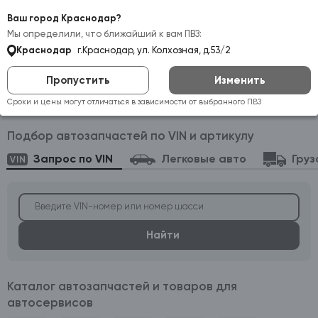
Самовывоз:
Краснодар
Ваш город Краснодар?
Мы определили, что ближайший к вам ПВЗ:
Краснодар
г.Краснодар, ул. Колхозная, д.53/2
Пропустить
Изменить
Автозапчасти оптом и в розницу — каталог
Сроки и цены могут отличаться в зависимости от выбранного ПВЗ
и подбор по VIN
Подбор автозапчастей по VIN и артикулу
Запрос по VIN
Легковые авто
Груз
Найти
Каталог автозапчастей и товаров для
автосервисов